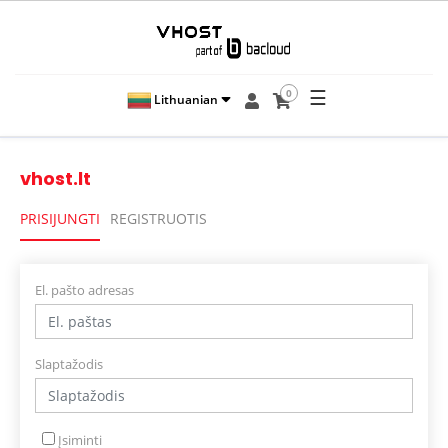
☰
0
Lithuanian
vhost.lt
PRISIJUNGTI
REGISTRUOTIS
El. pašto adresas
Slaptažodis
Įsiminti