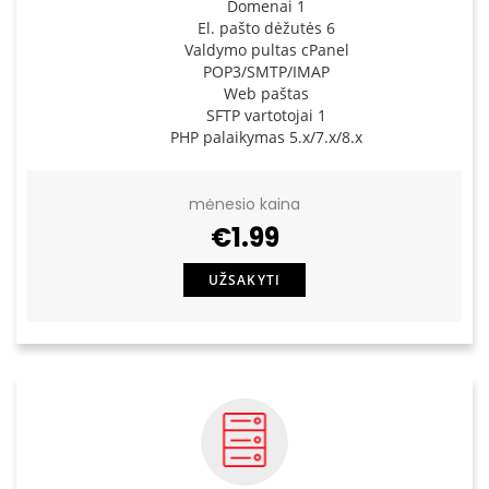
Domenai 1
El. pašto dėžutės 6
Valdymo pultas cPanel
POP3/SMTP/IMAP
Web paštas
SFTP vartotojai 1
PHP palaikymas 5.x/7.x/8.x
mėnesio kaina
€1.99
UŽSAKYTI