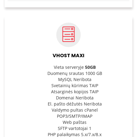
VHOST MAXI
Vieta serveryje
50GB
Duomenų srautas 1000 GB
MySQL Neribota
Svetainių kūrimas TAIP
Atsarginės kopijos TAIP
Domenai Neribota
El. pašto dėžutės Neribota
Valdymo pultas cPanel
POP3/SMTP/IMAP
Web paštas
SFTP vartotojai 1
PHP palaikymas 5.x/7.x/8.x