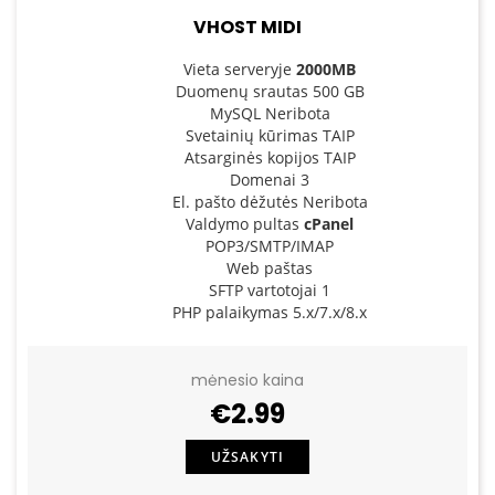
VHOST MIDI
Vieta serveryje
2000MB
Duomenų srautas 500 GB
MySQL Neribota
Svetainių kūrimas TAIP
Atsarginės kopijos TAIP
Domenai 3
El. pašto dėžutės Neribota
Valdymo pultas
cPanel
POP3/SMTP/IMAP
Web paštas
SFTP vartotojai 1
PHP palaikymas 5.x/7.x/8.x
mėnesio kaina
€2.99
UŽSAKYTI