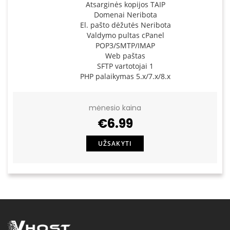
Atsarginės kopijos TAIP
Domenai Neribota
El. pašto dėžutės Neribota
Valdymo pultas cPanel
POP3/SMTP/IMAP
Web paštas
SFTP vartotojai 1
PHP palaikymas 5.x/7.x/8.x
mėnesio kaina
€6.99
UŽSAKYTI