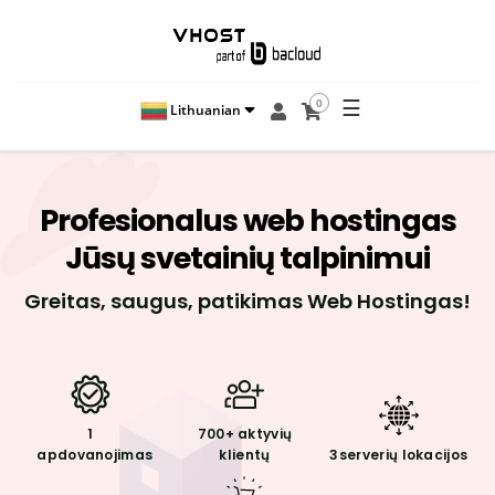
☰
0
Lithuanian
Profesionalus
web hostingas
Jūsų svetainių talpinimui
Greitas, saugus, patikimas Web Hostingas!
1
700+
aktyvių
apdovanojimas
klientų
3
serverių lokacijos