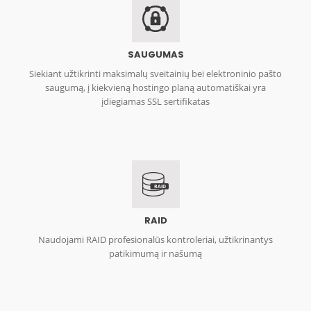
SAUGUMAS
Siekiant užtikrinti maksimalų sveitainių bei elektroninio pašto
saugumą, į kiekvieną hostingo planą automatiškai yra
įdiegiamas SSL sertifikatas
RAID
RAID
Naudojami RAID profesionalūs kontroleriai, užtikrinantys
patikimumą ir našumą