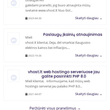
Džiaugiamės
galėdami pranešti, jog buvo atnaujinta mūsų
svetainė www.vhost.lt Nuo šiol...
Skaityti daugiau →
2023-04-30
Paslaugų įkainių atnaujinimas
Mieli
vhost.lt klientai, Deja, dėl smarkiai išaugusios
elektros kainos bei infliacijos,...
Skaityti daugiau →
2022-10-26
vhost.lt web hostingo serveriuose jau
galite pasirinkti PHP 8.0
Mieli klientai, informuojame, kad mūsų web
hostingo serveriai jau palaiko PHP 8.0...
Skaityti daugiau →
2021-04-07
Peržiūrėti visus pranešimus →