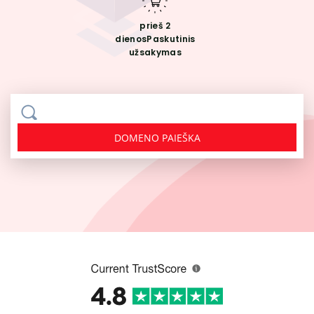
prieš 2
dienos
Paskutinis
užsakymas