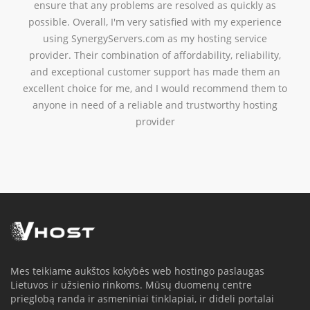
Mes teikiame aukštos kokybės web hostingo paslaugas
Lietuvos ir užsienio rinkoms. Mūsų duomenų centre
prieglobą randa ir asmeniniai tinklapiai, ir dideli portalai