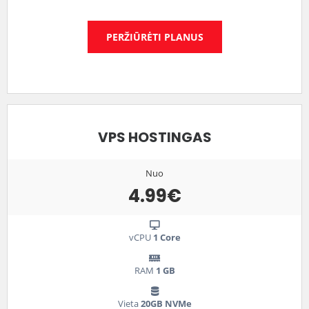
PERŽIŪRĖTI PLANUS
VPS HOSTINGAS
Nuo
4.99€
vCPU
1 Core
RAM
1 GB
Vieta
20GB NVMe