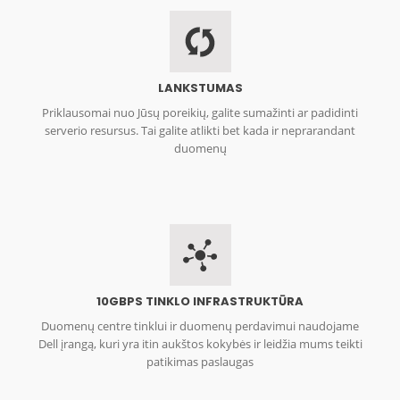
LANKSTUMAS
Priklausomai nuo Jūsų poreikių, galite sumažinti ar padidinti
serverio resursus. Tai galite atlikti bet kada ir neprarandant
duomenų
10GBPS TINKLO INFRASTRUKTŪRA
Duomenų centre tinklui ir duomenų perdavimui naudojame
Dell įrangą, kuri yra itin aukštos kokybės ir leidžia mums teikti
patikimas paslaugas