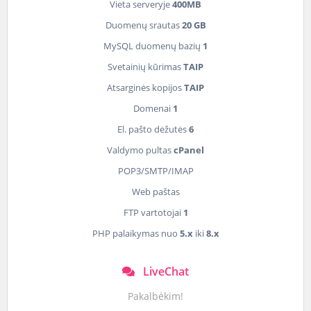
Vieta serveryje
400MB
Duomenų srautas
20 GB
MySQL duomenų bazių
1
Svetainių kūrimas
TAIP
Atsarginės kopijos
TAIP
Domenai
1
El. pašto dėžutės
6
Valdymo pultas
cPanel
POP3/SMTP/IMAP
Web paštas
FTP vartotojai
1
PHP palaikymas nuo
5.x
iki
8.x
LiveChat
Pakalbėkim!