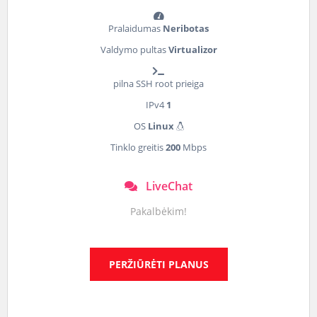
Pralaidumas
Neribotas
Valdymo pultas
Virtualizor
pilna SSH root prieiga
IPv4
1
OS
Linux
Tinklo greitis
200
Mbps
LiveChat
Pakalbėkim!
PERŽIŪRĖTI PLANUS