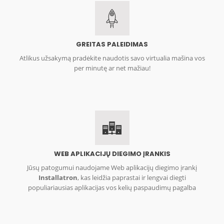
GREITAS PALEIDIMAS
Atlikus užsakymą pradėkite naudotis savo virtualia mašina vos
per minutę ar net mažiau!
WEB APLIKACIJŲ DIEGIMO ĮRANKIS
Jūsų patogumui naudojame Web aplikacijų diegimo įrankį
Installatron
, kas leidžia paprastai ir lengvai diegti
populiariausias aplikacijas vos kelių paspaudimų pagalba
DDos