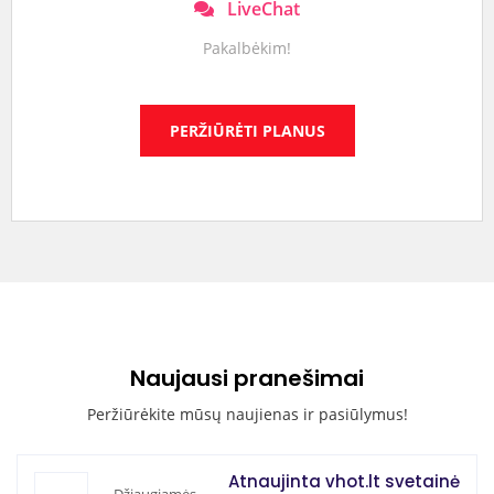
LiveChat
Pakalbėkim!
PERŽIŪRĖTI PLANUS
Naujausi pranešimai
Peržiūrėkite mūsų naujienas ir pasiūlymus!
Atnaujinta vhot.lt svetainė