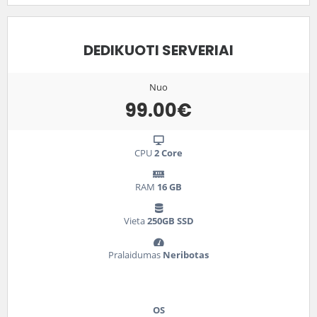
DEDIKUOTI SERVERIAI
Nuo
99.00€
CPU
2 Core
RAM
16 GB
Vieta
250GB SSD
Pralaidumas
Neribotas
OS