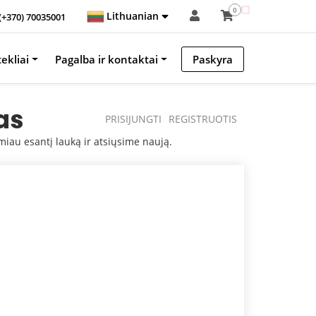
0
Lithuanian
(+370) 70035001
tekliai
Pagalba ir kontaktai
Paskyra
as
PRISIJUNGTI
REGISTRUOTIS
emiau esantį lauką ir atsiųsime naują.