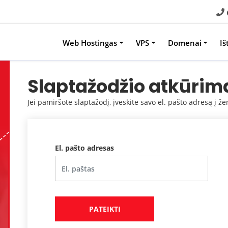
Web Hostingas
VPS
Domenai
Iš
Slaptažodžio atkūrim
Jei pamiršote slaptažodį, įveskite savo el. pašto adresą į ž
El. pašto adresas
PATEIKTI