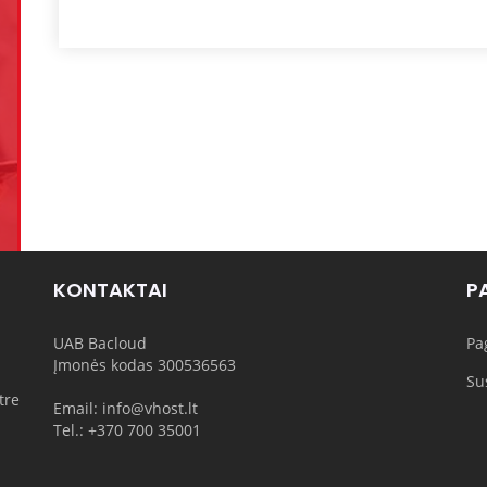
KONTAKTAI
P
UAB Bacloud
Pa
Įmonės kodas 300536563
Sus
tre
Email: info@vhost.lt
Tel.: +370 700 35001