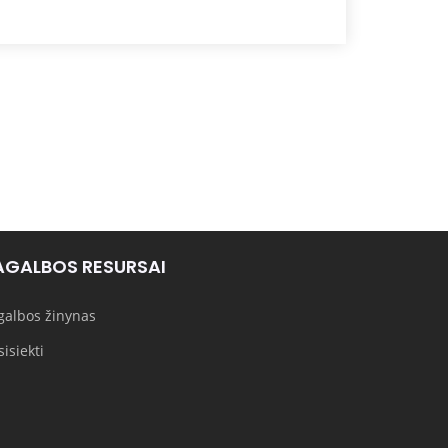
AGALBOS RESURSAI
galbos žinynas
isiekti