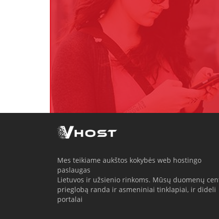
Mes teikiame aukštos kokybės web hostingo
paslaugas
Lietuvos ir užsienio rinkoms. Mūsų duomenų cen
prieglobą randa ir asmeniniai tinklapiai, ir dideli
portalai